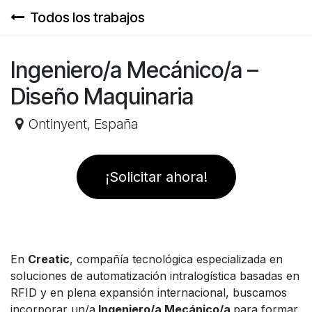
Ir al contenido
Todos los trabajos
Ingeniero/a Mecánico/a –
Diseño Maquinaria
Ontinyent
,
España
¡Solicitar ahora!
En
Creatic
, compañía tecnológica especializada en
soluciones de automatización intralogística basadas en
RFID y en plena expansión internacional, buscamos
incorporar un/a
Ingeniero/a Mecánico/a
para formar